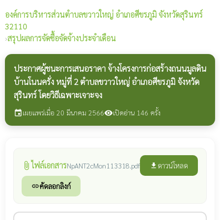
องค์การบริหารส่วนตำบลขวาวใหญ่
อำเภอศีขรภูมิ จังหวัดสุรินทร์
32110
›
สรุปผลการจัดซื้อจัดจ้างประจำเดือน
ประกาศผู้ชนะการเสนอราคา จ้างโครงการก่อสร้างถนนมูลดิน
บ้านโนนครั่ง หมู่ที่ 2 ตำบลขวาวใหญ่ อำเภอศีขรภูมิ จังหวัด
สุรินทร์ โดยวิธีเฉพาะเจาะจง
เผยแพร่เมื่อ 20 มีนาคม 2566
เปิดอ่าน 146 ครั้ง
event
visibility
ไฟล์เอกสาร
attach_file
ดาวน์โหลด
NpANT2cMon113318.pdf
file_download
คัดลอกลิงก์
link