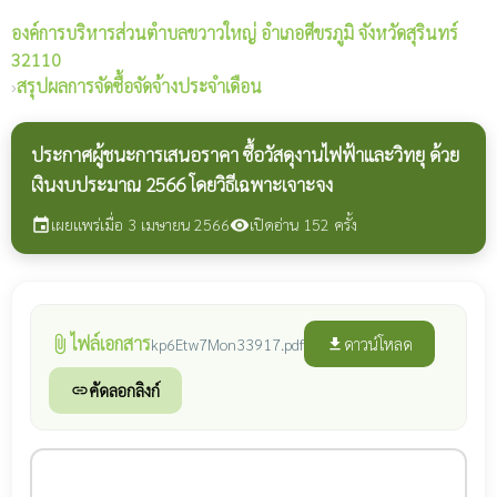
องค์การบริหารส่วนตำบลขวาวใหญ่
อำเภอศีขรภูมิ จังหวัดสุรินทร์
32110
›
สรุปผลการจัดซื้อจัดจ้างประจำเดือน
ประกาศผู้ชนะการเสนอราคา ซื้อวัสดุงานไฟฟ้าและวิทยุ ด้วย
เงินงบประมาณ 2566 โดยวิธีเฉพาะเจาะจง
เผยแพร่เมื่อ 3 เมษายน 2566
เปิดอ่าน 152 ครั้ง
event
visibility
ไฟล์เอกสาร
attach_file
ดาวน์โหลด
kp6Etw7Mon33917.pdf
file_download
คัดลอกลิงก์
link