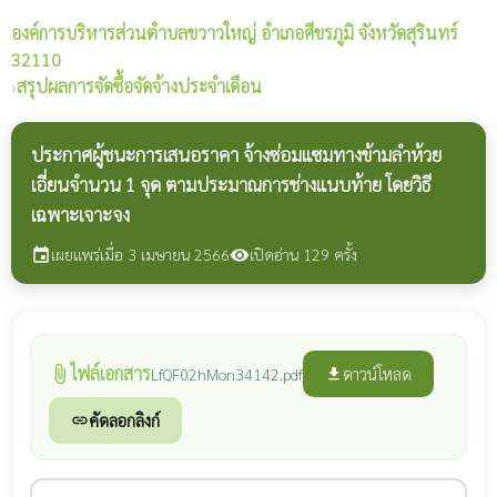
องค์การบริหารส่วนตำบลขวาวใหญ่
อำเภอศีขรภูมิ จังหวัดสุรินทร์
32110
›
สรุปผลการจัดซื้อจัดจ้างประจำเดือน
ประกาศผู้ชนะการเสนอราคา จ้างซ่อมแซมทางข้ามลำห้วย
เอี่ยนจำนวน 1 จุด ตามประมาณการช่างแนบท้าย โดยวิธี
เฉพาะเจาะจง
เผยแพร่เมื่อ 3 เมษายน 2566
เปิดอ่าน 129 ครั้ง
event
visibility
ไฟล์เอกสาร
attach_file
ดาวน์โหลด
LfQF02hMon34142.pdf
file_download
คัดลอกลิงก์
link