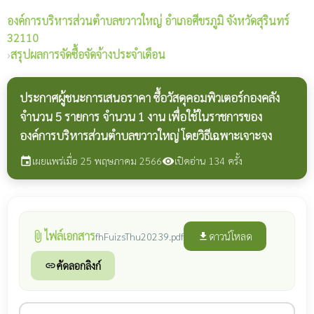
องค์การบริหารส่วนตำบลขวาวใหญ่
อำเภอศีขรภูมิ จังหวัดสุรินทร์
32110
›
สรุปผลการจัดซื้อจัดจ้างประจำเดือน
ประกาศผู้ชนะการเสนอราคา ซื้อวัสดุคอมพิวเตอร์กองคลัง
จำนวน 5 รายการ จำนวน 1 งาน เพื่อใช้ในราชการของ
องค์การบริหารส่วนตำบลขวาวใหญ่ โดยวิธีเฉพาะเจาะจง
เผยแพร่เมื่อ 25 พฤษภาคม 2566
เปิดอ่าน 134 ครั้ง
event
visibility
ไฟล์เอกสาร
attach_file
ดาวน์โหลด
fhFuizsThu20239.pdf
file_download
คัดลอกลิงก์
link