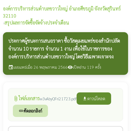
องค์การบริหารส่วนตำบลขวาวใหญ่
อำเภอศีขรภูมิ จังหวัดสุรินทร์
32110
›
สรุปผลการจัดซื้อจัดจ้างประจำเดือน
ประกาศผู้ชนะการเสนอราคา ซื้อวัสดุเผยแพร่ของสำนักปลัด
จำนวน 10 รายการ จำนวน 1 งาน เพื่อใช้ในราชการของ
องค์การบริหารส่วนตำบลขวาวใหญ่ โดยวิธีเฉพาะเจาะจง
เผยแพร่เมื่อ 26 พฤษภาคม 2566
เปิดอ่าน 119 ครั้ง
event
visibility
ไฟล์เอกสาร
attach_file
ดาวน์โหลด
w3vAbyQFri21723.pdf
file_download
คัดลอกลิงก์
link