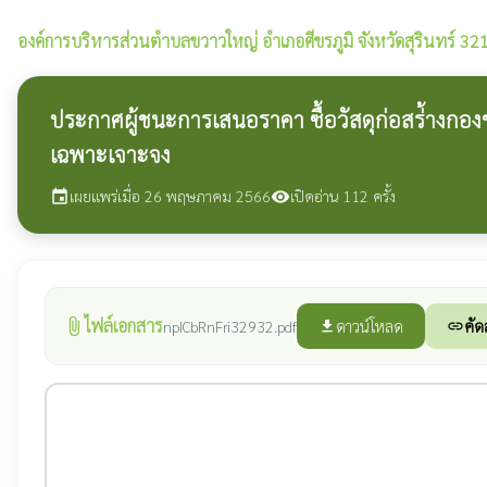
องค์การบริหารส่วนตำบลขวาวใหญ่
อำเภอศีขรภูมิ จังหวัดสุรินทร์ 3
ประกาศผู้ชนะการเสนอราคา ซื้อวัสดุก่อสร่้างกอ
เฉพาะเจาะจง
เผยแพร่เมื่อ 26 พฤษภาคม 2566
เปิดอ่าน 112 ครั้ง
event
visibility
ไฟล์เอกสาร
attach_file
ดาวน์โหลด
คัด
npICbRnFri32932.pdf
file_download
link