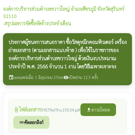
องค์การบริหารส่วนตำบลขวาวใหญ่
อำเภอศีขรภูมิ จังหวัดสุรินทร์
32110
›
สรุปผลการจัดซื้อจัดจ้างประจำเดือน
ประกาศผู้ชนะการเสนอราคา ซื้อวัสดุหมึกคอมพิวเตอร์ เครื่อง
ถ่ายเอกสาร (ตามเอกสารแนบท้าย ) เพื่อใช้ในราชการของ
องค์การบริหารส่วนตำบลขวาวใหญ่ ด้วยเงินงบประมาณ
ประจำปี พ.ศ. 2566 จำนวน 1 งาน โดยวิธีเฉพาะเจาะจง
เผยแพร่เมื่อ 1 มิถุนายน 2566
เปิดอ่าน 123 ครั้ง
event
visibility
ไฟล์เอกสาร
attach_file
ดาวน์โหลด
5YGTNxIThu15034.pdf
file_download
คัดลอกลิงก์
link