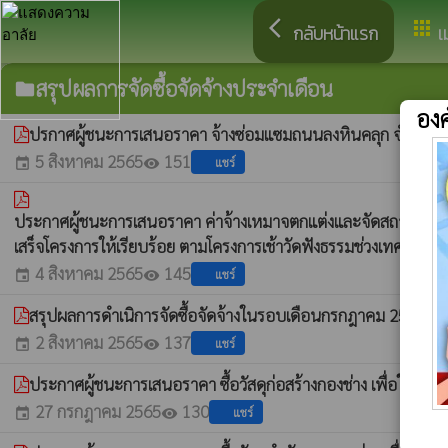
arrow_back_ios
apps
กลับหน้าแรก
เ
สรุปผลการจัดซื้อจัดจ้างประจำเดือน
folder
อง
ปรกาศผู้ชนะการเสนอราคา จ้างซ่อมแซมถนนลงหินคลุก จำนวน 2
5 สิงหาคม 2565
151
แชร์
event
visibility
ประกาศผู้ชนะการเสนอราคา ค่าจ้างเหมาจตกแต่งและจัดสถานที่ สำหร
เสร็จโครงการให้เรียบร้อย ตามโครงการเช้าวัดฟังธรรมช่วงเทศกา
4 สิงหาคม 2565
145
แชร์
event
visibility
สรุปผลการดำเนิการจัดซื้อจัดจ้างในรอบเดือนกรกฎาคม 2565
whatshot
2 สิงหาคม 2565
137
แชร์
event
visibility
ประกาศผู้ชนะการเสนอราคา ซื้อวัสดุก่อสร้างกองช่าง เพื่อใช้
27 กรกฎาคม 2565
130
แชร์
event
visibility