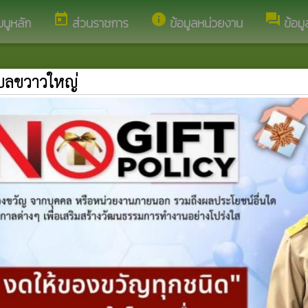
today
info
forum
มนูหลัก
ส่วนราชการ
ข้อมูลหน่วยงาน
ข้อม
ำบลขวาวใหญ่
ครื่องดื่ม โดยวิธีเฉพาะเจาะจง
whatshot
รม รณรงค์และป้องกันแก้ไขปัญหายาเสพติด ในเขตตำบลขวาวใหญ่ ป
ิธีเฉพาะเจาะจง
whatshot
ุด ชุดละ 98 บาท ตามโครงการฝึกอบรม รณรงค์และป้องกันแก้ไขปัญ
ู้ชีพ หมายเลข กง 594 สุรินทร์ หมายเลขครุภัณฑ์ ขญ 001-53-0001 