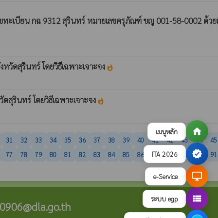
ทะเบียน กฉ 9312 สุรินทร์ หมายเลขครุภัณฑ์ ขญ 001-58-0002 ด้วย
หวัดสุรินทร์ โดยวิธีเฉพาะเจาะจง
whatshot
ัดสุรินทร์ โดยวิธีเฉพาะเจาะจง
whatshot
home
เมนูหลัก
31
32
33
34
35
36
37
38
39
40
41
42
43
44
45
verified
ITA 2026
77
78
79
80
81
82
83
84
85
86
87
88
89
90
91
desktop_windows
e-Service
view_list
ระบบ egp
0906@dla.go.th