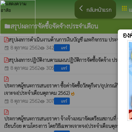
arrow_back_ios
apps
กลับหน้าแรก
เ
สรุปผลการจัดซื้อจัดจ้างประจำเดือน
folder
อง
สรุปผลการดำเนินงานด้านการเงินบัญชี และกิจกรรม ประจำปี 2
8 ตุลาคม 2562
342
แชร์
event
visibility
สรุปผลการปฏิบัติงานตามแผนปฏิบัติการจัดซื้อจัดจ้าง ประจำป
8 ตุลาคม 2562
305
แชร์
event
visibility
ประกาศผู้ชนะการเสนอราคา ซื้อค่าจัดซื้อวัสดุกีฬา/อุปกรณ์กีฬาสำ
เจาะจง(ประจำเดือนตุลาคม 2562)
whatshot
8 ตุลาคม 2562
307
แชร์
event
visibility
ประกาศผู้ชนะการเสนอราคา จ้างจ้างเหมาจัดเตรียมสถานที่ ตกแต่ง จัด
เรียนร้อย ตามโครงการ โดยวิธีเฉพาะเจาะจง(ประจำเดือนตุลาคม 2